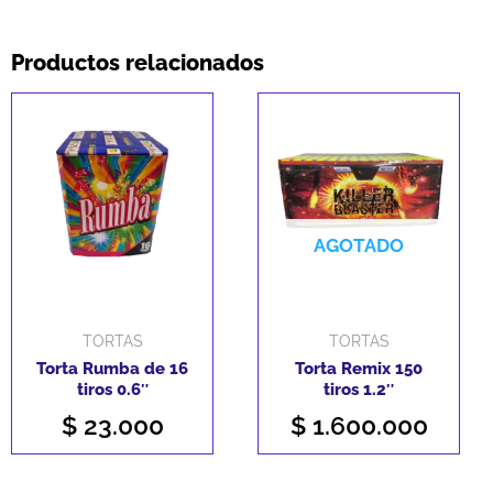
49
tiros
Productos relacionados
cantidad
AGOTADO
TORTAS
TORTAS
Torta Rumba de 16
Torta Remix 150
tiros 0.6″
tiros 1.2″
$
23.000
$
1.600.000