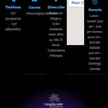
Teléfono
Dirección
Correo
Horario
(57)
Pirotecnia
info@magiaycolor.com
Lunes -
3003574704
Magia y
Jueves: 9:00
– (57)
Color
am - 7:00
3184001657
Autopista
pm Viernes:
norte. #Km
9:000 am -
14, Vda. El
8:00 pm
Noral,
Sabado:
Copacabana,
9:00 am -
Antioquia
9:00 pm
Domingo:
Cerrado