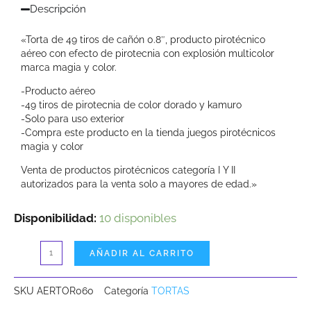
Descripción
«Torta de 49 tiros de cañón 0.8″, producto pirotécnico
aéreo con efecto de pirotecnia con explosión multicolor
marca magia y color.
-Producto aéreo
-49 tiros de pirotecnia de color dorado y kamuro
-Solo para uso exterior
-Compra este producto en la tienda juegos pirotécnicos
magia y color
Venta de productos pirotécnicos categoría I Y II
autorizados para la venta solo a mayores de edad.»
Torta
Disponibilidad:
10 disponibles
Peonia
AÑADIR AL CARRITO
Kamuro
Dorado
SKU
AERTOR060
Categoría
TORTAS
de