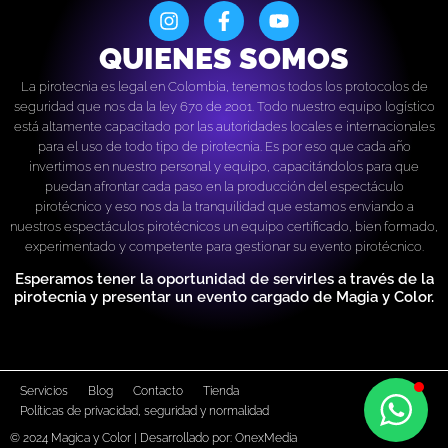
I
F
Y
n
a
o
s
c
u
QUIENES SOMOS
t
e
t
a
b
u
La pirotecnia es legal en Colombia, tenemos todos los protocolos de
g
o
b
seguridad que nos da la ley 670 de 2001. Todo nuestro equipo logístico
r
o
e
está altamente capacitado por las autoridades locales e internacionales
a
k
para el uso de todo tipo de pirotecnia. Es por eso que cada año
m
-
invertimos en nuestro personal y equipo, capacitándolos para que
f
puedan afrontar cada paso en la producción del espectáculo
pirotécnico y eso nos da la tranquilidad que estamos enviando a
nuestros espectáculos pirotécnicos un equipo certificado, bien formado,
experimentado y competente para gestionar su evento pirotécnico.
Esperamos tener la oportunidad de servirles a través de la
pirotecnia y presentar un evento cargado de Magia y Color.
Servicios
Blog
Contacto
Tienda
Políticas de privacidad, seguridad y normalidad
© 2024 Magica y Color | Desarrollado por: OnexMedia