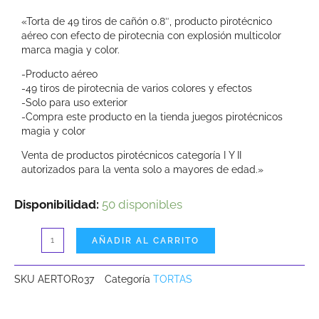
«Torta de 49 tiros de cañón 0.8″, producto pirotécnico
aéreo con efecto de pirotecnia con explosión multicolor
marca magia y color.
-Producto aéreo
-49 tiros de pirotecnia de varios colores y efectos
-Solo para uso exterior
-Compra este producto en la tienda juegos pirotécnicos
magia y color
Venta de productos pirotécnicos categoría I Y II
autorizados para la venta solo a mayores de edad.»
Torta
Disponibilidad:
50 disponibles
Peru
AÑADIR AL CARRITO
de
49
SKU
AERTOR037
Categoría
TORTAS
tiros
0.8"