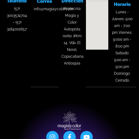
Teléfono
Dirección
Correo
Horario
(57)
Pirotecnia
info@magiaycolor.com
Lunes -
3003574704
Magia y
Jueves: 9:00
– (57)
Color
am - 7:00
3184001657
Autopista
pm Viernes:
norte. #Km
9:000 am -
14, Vda. El
8:00 pm
Noral,
Sabado:
Copacabana,
9:00 am -
Antioquia
9:00 pm
Domingo:
Cerrado
I
F
Y