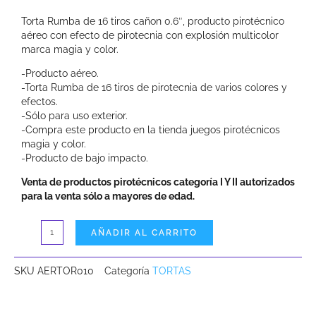
Torta Rumba de 16 tiros cañon 0.6″, producto pirotécnico
aéreo con efecto de pirotecnia con explosión multicolor
marca magia y color.
-Producto aéreo.
-Torta Rumba de 16 tiros de pirotecnia de varios colores y
efectos.
-Sólo para uso exterior.
-Compra este producto en la tienda juegos pirotécnicos
magia y color.
-Producto de bajo impacto.
Venta de productos pirotécnicos categoría I Y II autorizados
para la venta sólo a mayores de edad.
Torta
AÑADIR AL CARRITO
Rumba
SKU
AERTOR010
Categoría
TORTAS
de
16