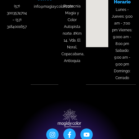
Horario
(57)
Pirotecnia
info@magiaycolor.com
Lunes -
3003574704
Magia y
Jueves: 9:00
– (57)
Color
am - 7:00
3184001657
Autopista
pm Viernes:
norte. #Km
9:000 am -
14, Vda. El
8:00 pm
Noral,
Sabado:
Copacabana,
9:00 am -
Antioquia
9:00 pm
Domingo:
Cerrado
I
F
Y
n
a
o