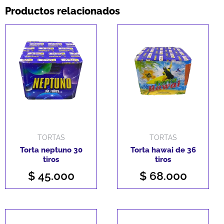
tiros
Productos relacionados
0.6"
cantidad
TORTAS
TORTAS
Torta neptuno 30
Torta hawai de 36
tiros
tiros
$
45.000
$
68.000